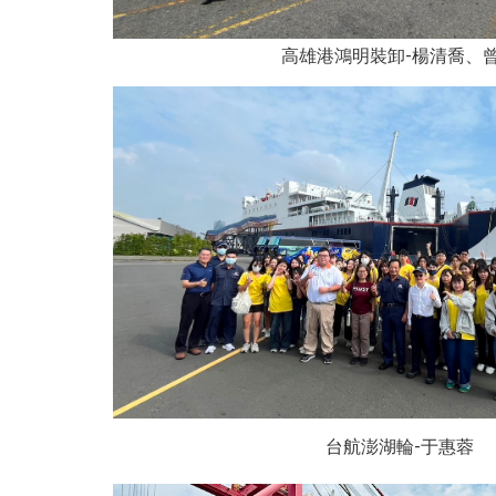
高雄港鴻明裝卸-楊
台航澎湖輪-于惠