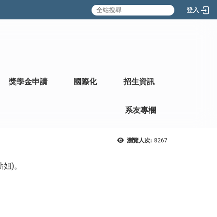
登入
:::
獎學金申請
國際化
招生資訊
系友專欄
瀏覽人次:
8267
薪姐)。