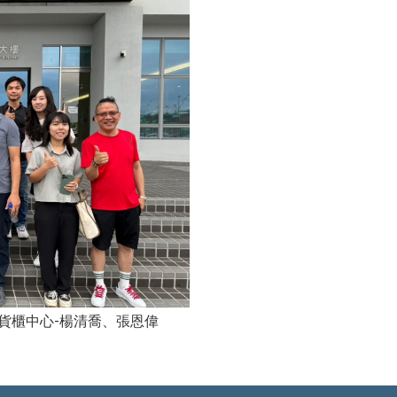
心-楊清喬、張恩偉