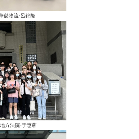
-呂錦隆
于惠蓉