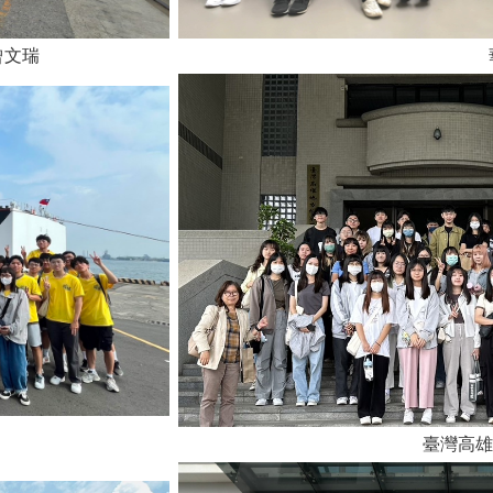
清喬、曾文瑞 華儲物流
蓉 臺灣高雄地方法院-