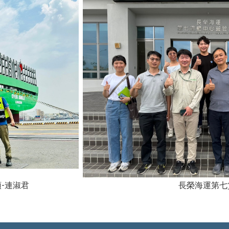
2號碼頭-連淑君 長榮海運第七貨櫃中