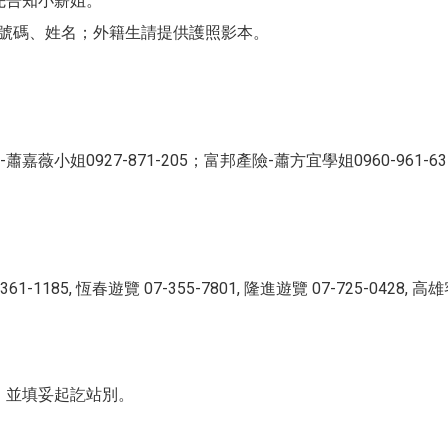
先告知小薪姐。
照號碼、姓名；外籍生請提供護照影本。
姐0927-871-205；富邦產險-蕭方宜學姐0960-961-631/
5, 恆春遊覽 07-355-7801, 隆進遊覽 07-725-0428, 高雄客運 
，並填妥起訖站別。