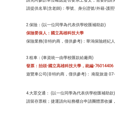
請先向參訪單位確認是否要系上發文，需要的請
請提供名單(含老師)：學號、身分證號/外籍-護
2.保險：(以一位同學為代表供學校匯補助款)
保險要保人：國立高雄科技大學
保險業務(非特約商，僅供參考)：華鴻保險經紀人-蕭嘉薇小
3.租車：(車資統一由學校匯款給廠商)
發票：抬頭-國立高雄科技大學，統編-76014406
遊覽車公司(非特約商，僅供參考)： 南龍旅遊 07-361-118
4.大眾交通： (以一位同學為代表供學校匯補助款)
請留存票根；捷運請向站務櫃台申請團體票收據